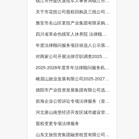
镇江市丹徒区退役军人事务局镇江市丹徒区法律顾问服务项目终止公告
关于市花投公司股权回购及三线公司涉诉等专项法律服务中标结果公示时间更正的公告
雅安市名山区茗投产业集团有限采购2026年度常年法律顾问 服务单位.
四川省革命伤残军人休养院 法律顾问服务采购项目废标公告
年度法律顾问服务项目候选人公示第1次候选人变更公告
对两家公司开展法律尽职调查2025.09.10
2025-2028年度常年法律顾问服务机构选聘（第二次）变更(补遗)公告/2025-2028年度常年法律顾问服务机构选聘（第2次）
峨眉山旅业发展有限公司2025-2027年法律顾问服务采购项目（两年）更正公告（第1次）
德阳市产业投资发展集团有限公司选聘2025年度常年法律顾问服务变更公告
前海企业公馆诉讼专项法律服务（壹会餐饮+穗加实业）-变更公告
河北唐山南堡经济开发区城市建设管理局2025年01至12月政府采购意向变更
股权变更专项法律服务
山东文旅投资集团融资租赁有限公司 关于聊城万合工业制造项目采购专项法律服务[更正公告]