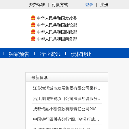
资费标准
|
付款方式
登录
|
注册
中华人民共和国发改委
中华人民共和国建设部
中华人民共和国财政部
中华人民共和国商务部
独家预告
行业资讯
债权转让
司财产损害赔偿纠纷案法律诉讼（贰审）】公开选取【律师事务所服务】
最新资讯
江苏海润城市发展集团有限公司采购2026年度融资业务法律服务机构项目招标公告
沿江集团投资项目公司法律尽调服务采购项目
成都锦融小额贷款有限责任公司2026-2027年常年法律顾问服务机构选聘项目比选公告
中国银行四川省分行“四川省分行成都地区个人贷款催诉一体合作律师事务所选型入围”邀请公告