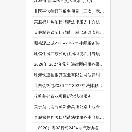
新城街道2026年度法律顾问服务
非医事法律顾问服务项目（三次）竞争性磋商采购公告
某股权并购项目聘请法律服务中介机构比选公告1
某股权并购项目聘请工程尽职调查机构比选公告
顺德深业城2026-2027年律师服务聘请立项询价采购公告
建信住房广东公司住房租赁项目专项法律服务采购供应商征集公告
2026年-2027年常年法律顾问服务采购公告
珠海铁建梧桐苑置业有限公司法律纠纷案件委托代理服务询比采购公告1
【四会热电2026年至2027年法律服务】采购公告
收购并处置xx项目诉讼法律服务
关于为【南海至新会高速公路工程金某强行政复议及后续诉讼法律服务】公开选取【律师事务所服务】机构的公告
某股权并购项目聘请法律服务中介机构比选公告
（2026）粤03行终2424号行政诉讼案代理服务采购公告（采购实施前）