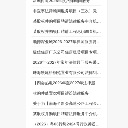
新城街道2026年度法律顾问服务
非医事法律顾问服务项目（三次）竞争性磋商采购公告
某股权并购项目聘请法律服务中介机构比选公告1
某股权并购项目聘请工程尽职调查机构比选公告
顺德深业城2026-2027年律师服务聘请立项询价采购公告
建信住房广东公司住房租赁项目专项法律服务采购供应商征集公告
2026年-2027年常年法律顾问服务采购公告
珠海铁建梧桐苑置业有限公司法律纠纷案件委托代理服务询比采购公告1
【四会热电2026年至2027年法律服务】采购公告
收购并处置xx项目诉讼法律服务
关于为【南海至新会高速公路工程金某强行政复议及后续诉讼法律服务】公开选取【律师事务所服务】机构的公告
某股权并购项目聘请法律服务中介机构比选公告
（2026）粤03行终2424号行政诉讼案代理服务采购公告（采购实施前）